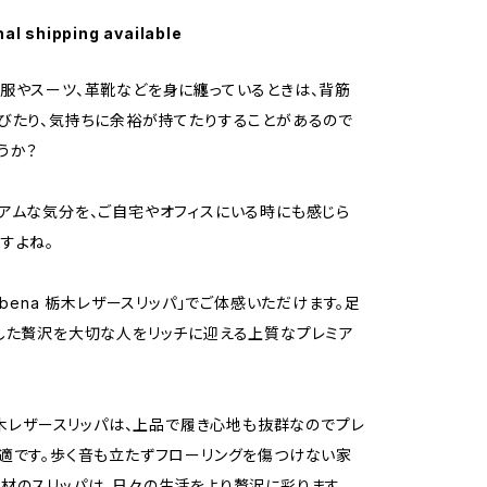
nal shipping available
服やスーツ、革靴などを身に纏っているときは、背筋
びたり、気持ちに余裕が持てたりすることがあるので
うか？
アムな気分を、ご自宅やオフィスにいる時にも感じら
すよね。
rbena 栃木レザースリッパ」でご体感いただけます。足
した贅沢を大切な人をリッチに迎える上質なプレミア
a栃木レザースリッパは、上品で履き心地も抜群なのでプレ
適です。歩く音も立たずフローリングを傷つけない家
材のスリッパは、日々の生活をより贅沢に彩ります。