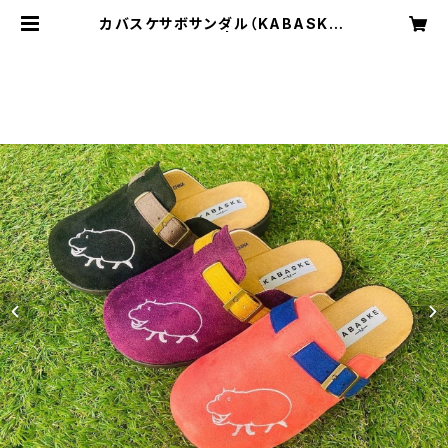
カバスケサボサンダル（KABASKE）
29898 | tokoh